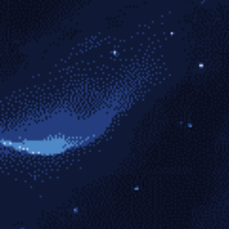
官方认证渠道
半岛在线注册 App 由官方发行，渠道正规，系统稳
定，确保赛事数据一致性与内容安全。