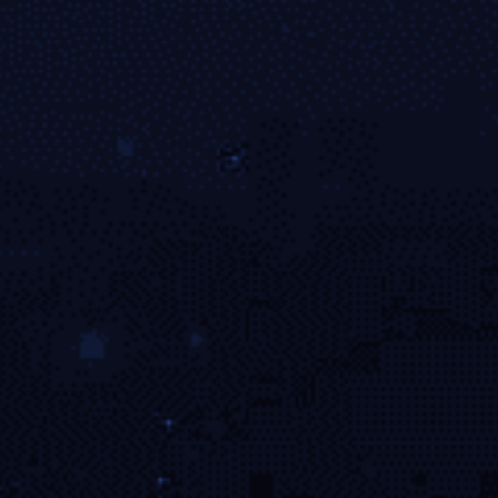
规认证
连续三年用户信赖奖
技术创
/IEC 27001 安全体
半岛在线注册-半岛(中国) 保持高
表彰平
。
活跃度与口碑评分，在业内建立
信息整
稳定口碑。
App下载
关于我们
隐私政策
服务协议
网站地图
合作 / 推荐平台
盖足球、篮球、电竞等赛事资讯、