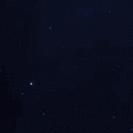
2022 年度体育服务金奖
数据加密合
表彰在用户体验和内容完整性上
平台通过 ISO
的持续优化。
系权威审核
认识 半岛在线注册
半岛在线注册是官方网站提供综合娱乐与体育服务，涵