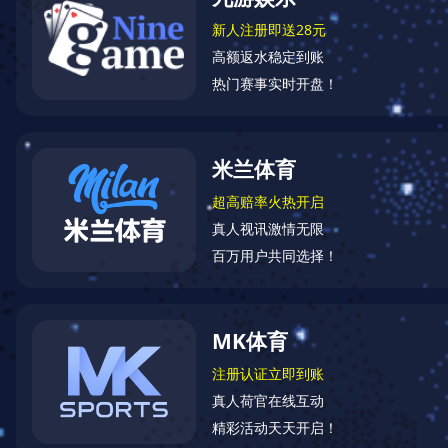
半岛在线注册以严谨的数据加
银行级加密