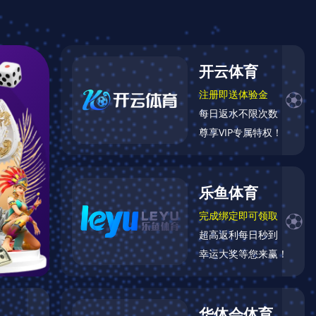
立即注册
数据洞察
全维度数据支持，辅助理解赛事走势。