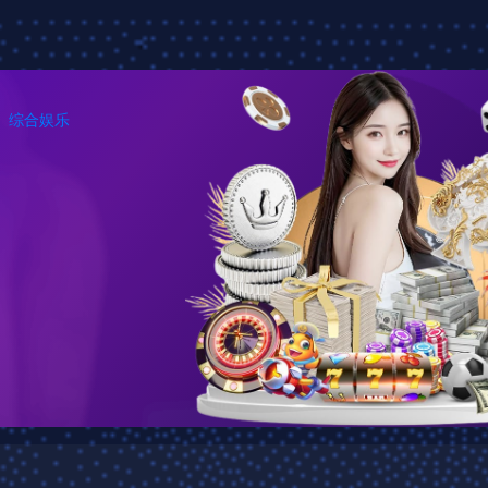
App
关于我们
体育快讯
半岛在线注册 App 功能亮点
随时随地，掌握半岛在线注册-半岛(中国)精彩赛事脉动
互动社区
聚集热爱体育的用户群体，共享观点与激情。