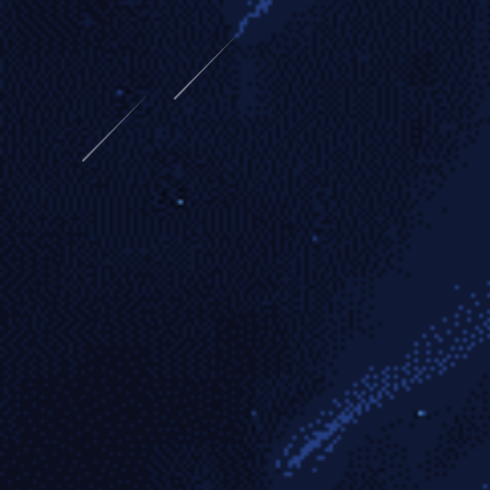
主界面全新设计，内容结构
新增“赛事看板”，赛事趋势
个人中心模块整合优化。
夜间模式自动切换更智能。
支持中英马多语言界面。
v5.8.4 · 2024年11月20日
2024
等级体系上线，解锁个性特
每日任务系统启用，提升用
签到功能优化，内容更有趣
积分商城扩展支持更多品类
推送通知支持多端同步。
v5.7.1 · 2024年7月6日
响应速度提升 35%，页面
优化夜间视觉风格。
修复特定机型页面卡顿问题