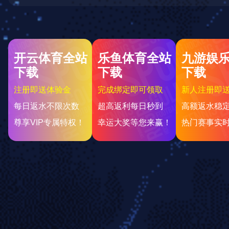
数据经SSL/TLS协议全程加密，避免内容被截取或
篡改。
v6.1.2 · 2025年6月12日
2025
赛事快报功能上线，比分动
推荐引擎升级，内容匹配更
适配旧安卓系统，运行更流
首页推荐更贴合用户兴趣。
修复后台切换后偶发响应异
v6.0.0 · 2025年3月8日