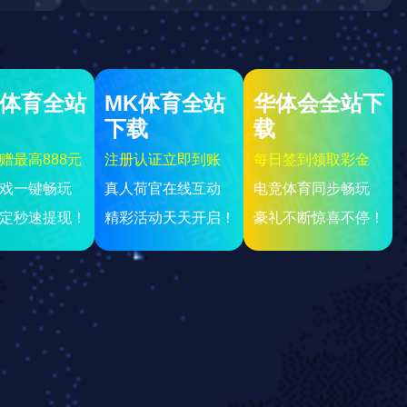
半岛在线注册-半岛(中国)后端系统实时巡检，迅速
识别并应对潜在安全风险。