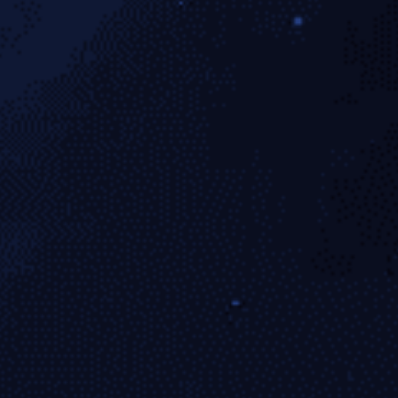
下载 App
网页版入口
平台荣誉展示
线注册 始终坚持技术领先与合规运营，荣获多项地区与国际奖