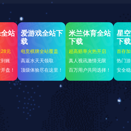
支持二次验证机制，结合设备识别与登录行为分
析。
版本更新记录 · 半岛在线注册
态实时推送。
精准。
畅。
常问题。