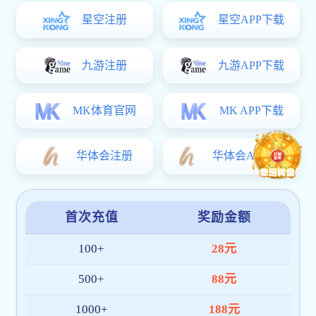
亚洲体育服务平台大奖
2022 年度综合类数字体育平台荣誉奖项，肯定平台服务能
力。