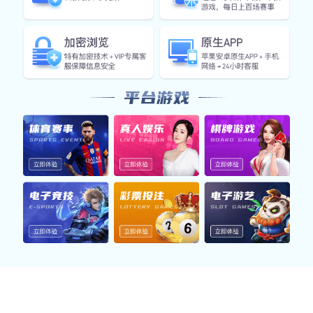
半岛在线注册-半岛(中国) 用户活跃度与续访率连续三年领
先，综合评分稳定保持高位。
App下载
关于我们
隐私政策
服务协议
网站地图
认识 半岛在线注册
半岛在线注册是官方网站提供综合娱乐与体育服务，涵盖足球、篮
球、电竞等赛事资讯、数据分析及互动游戏体验。支持网页版与移动
端访问，提供手机版、app下载、登录入口、官方网站、网页版、平
台、网址、地址、注册、娱乐入口，方便用户实时获取赛事动态和参
与互动娱乐。平台持续优化体验与稳定性，致力于打造多端统一的体
育资讯与娱乐服务平台。