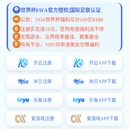
4. 我有哪些行为是不被允许的？
5. 我的信息会被如何保护？
6. 协议条款是否会变更？
7. 如有疑问应如何联系？
荣誉与成就
半岛在线注册 在多个国际赛事科技平台评比中脱颖而出，持
续提升安全性与观赛体验。