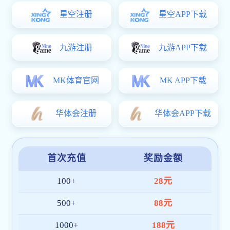
文班亚马自信夺得全票最佳防
守球员称已为季后赛做好准备
2026-05-27 20:49
68 次阅读
首页
/
体育快讯
本文围绕文班亚马自信夺得全票最佳防守球员这一主
题展开，分析其在赛季中的表现、球队的战术安排、
个人的训练与准备以及对季后赛的展望。首先，文班
亚马凭借卓越的防守能力和全面的技术，顺利获得了
全票支持，成为最佳防守球员。其次，通过探讨他在
场上的贡献，可以看到他如何改变比赛走势。此外，
文章还将讨论他的训练态度及备战措施，这些都是他
能够保持高水平竞技状态的重要因素。最后，我们将