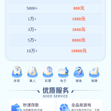
总结他对即将到来的季后赛所抱有的期待和信心，以
及这对球队的重要意义。
1、文班亚马的防守表现
在本赛季中，文班亚马以出色的防守能力赢得了全票
最佳防守球员，他不仅仅是一个优秀的篮板手，同时
也是一名出色的盖帽高手。他在场上无处不在，总能
及时补位，阻挡对手进攻。这种敏锐的判断力与快速
反应使得他的防守令人刮目相看。
除了身体素质外，文班亚马还具备极强的篮球智商。
他能够迅速分析对方进攻策略，并做出相应调整。他
常常能预判对方传球路线，从而成功抢断，这让他成
为敌队教练心中的梦魇。