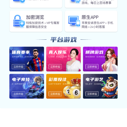
他的这种表现不仅提升了个人荣誉，更为球队带来了
胜利。每当关键时刻，他总是能够站出来，用坚韧不
拔的精神激励队友，为球队提供强大的支持。在这样
的发挥下，文班亚马毫无疑问地赢得了这一殊荣。
2、球队战术与配合
文班亚马之所以能取得如此优异成绩，与球队整体战
术密不可分。教练组充分利用他的身高和臂展，将其
放置于适合的位置进行有效布阵，使其最大化发挥作
用。在这种战术安排下，他不仅承担着个人防守责
任，还负责协助队友进行区域防守。
此外，与其他队友之间默契配合也至关重要。通过不
断沟通和训练，他们逐渐形成了一种“无缝隙”式合
作。当文班亚马需要帮助时，总有队友及时补位，共